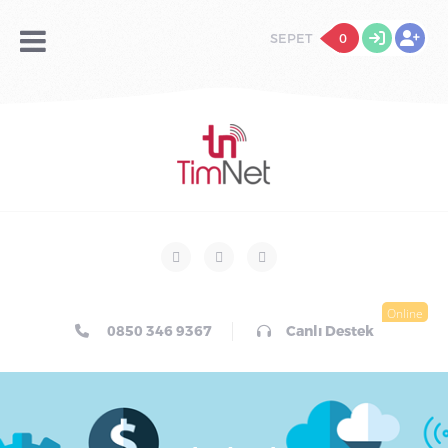
SEPET
0
Online
0850 346 9367
Canlı Destek