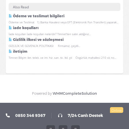
Also Read
Ödeme ve teslimat bilgileri
Ödeme ve Teslimat 1) Banka Havalesi veya EFT (Elektronik Fon Transferi) yaparak...
iade koşulları
İade koşulları İade koşulları nelerdir? Timnet'ten satın aldığınız...
Gizlilik ilkesi ve sözleşmesi
GİZLİLİK VE GÜVENLİK POLİTİKASI Firmamız, çeşitli...
iletişim
Timnet Bilişim ilet. telek. ve int. hiz. san. tic. ltd. şti Özgürlük mahallesi 210 sk no...
Powered by
WHMCompleteSolution
Online
0850 346 9367
7/24 Canlı Destek