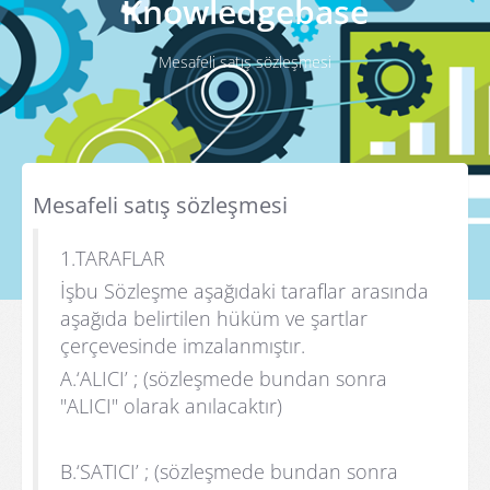
Knowledgebase
Mesafeli satış sözleşmesi
Mesafeli satış sözleşmesi
1.TARAFLAR
İşbu Sözleşme aşağıdaki taraflar arasında
aşağıda belirtilen hüküm ve şartlar
çerçevesinde imzalanmıştır.
A.‘ALICI’ ; (sözleşmede bundan sonra
"ALICI" olarak anılacaktır)
B.‘SATICI’ ; (sözleşmede bundan sonra